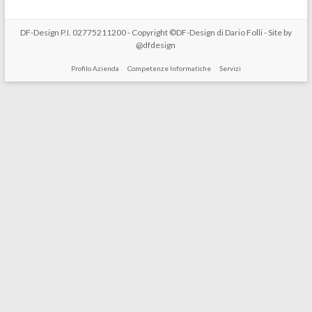
DF-Design P.I. 02775211200 - Copyright ©DF-Design di Dario Folli - Site by
@dfdesign
Profilo Azienda
Competenze Informatiche
Servizi