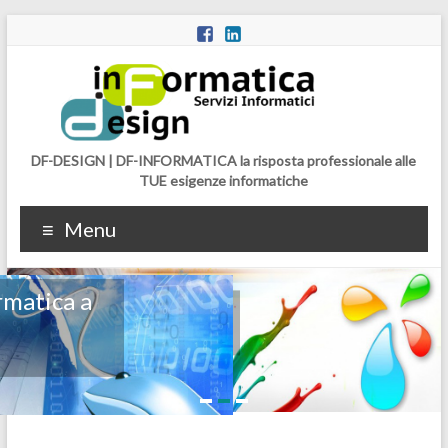
DF-DESIGN | DF-INFORMATICA la risposta professionale alle
TUE esigenze informatiche
Menu
Web Design
Realizzazione Siti Web | Design aziendale
..info
1
2
3